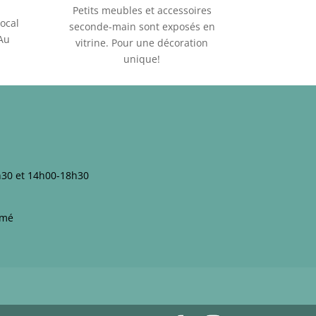
Petits meubles et accessoires
ocal
seconde-main sont exposés en
 Au
vitrine. Pour une décoration
unique!
h30 et 14h00-18h30
rmé