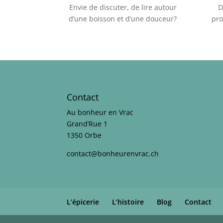
Envie de discuter, de lire autour
D
d’une boisson et d’une douceur?
pro
Contact
Au bonheur en Vrac
Grand’Rue 1
1350 Orbe
contact@bonheurenvrac.ch
L’épicerie
L’histoire
Blog
Contact