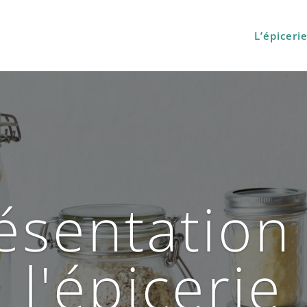
L’épiceri
ésentation
l'épicerie