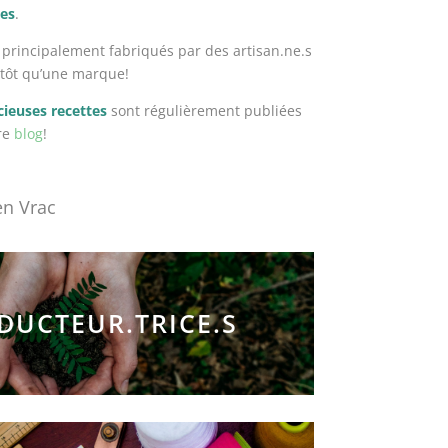
nes
.
, principalement fabriqués par des artisan.ne.s
utôt qu’une marque!
cieuses recettes
sont régulièrement publiées
tre
blog
!
en Vrac
DUCTEUR.TRICE.S