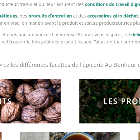
oducteur.trice.s et qui leur assurent des
conditions de travail dig
métiques
, des
produits d’entretien
et des
accessoires zéro déchet
r en vrac, on met en avant le produit et son.sa producteur.rice pl
 et dans une ambiance chaleureuse! Et pour vous inspirer, de
déli
e redécouvrir le bon goût des produit locaux. Faîtes un tour sur no
ez les différentes facettes de l’épicerie Au Bonheur 
ITS
LES PRO