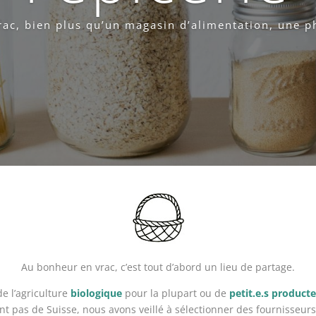
ac, bien plus qu’un magasin d’alimentation, une p
Au bonheur en vrac, c’est tout d’abord un lieu de partage.
de l’agriculture
biologique
pour la plupart ou de
petit.e.s producte
t pas de Suisse, nous avons veillé à sélectionner des fournisseurs