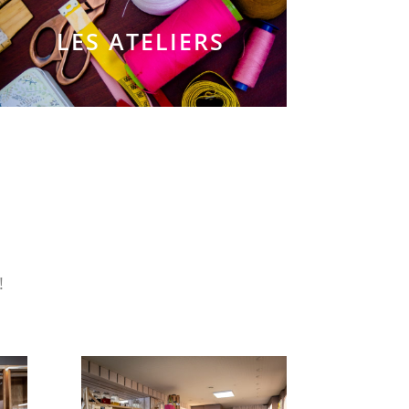
LES ATELIERS
!