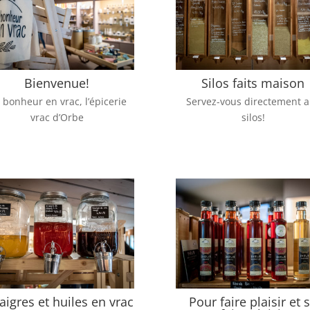
Bienvenue!
Silos faits maison
 bonheur en vrac, l’épicerie
Servez-vous directement 
vrac d’Orbe
silos!
aigres et huiles en vrac
Pour faire plaisir et 