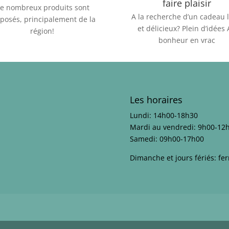
faire plaisir
e nombreux produits sont
A la recherche d’un cadeau l
posés, principalement de la
et délicieux? Plein d’idées
région!
bonheur en vrac
Les horaires
Lundi: 14h00-18h30
Mardi au vendredi: 9h00-12
Samedi: 09h00-17h00
Dimanche et jours fériés: fe